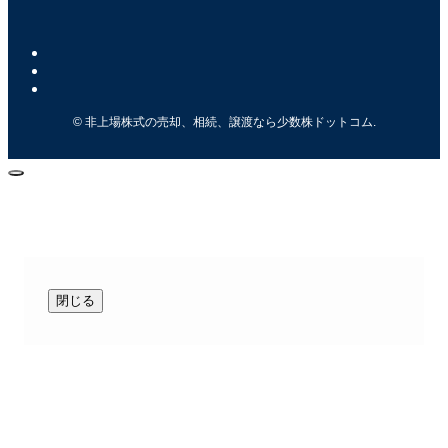
©
非上場株式の売却、相続、譲渡なら少数株ドットコム.
閉じる