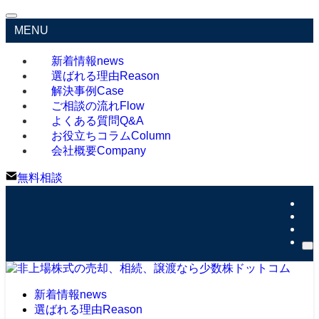
MENU
新着情報
news
選ばれる理由
Reason
解決事例
Case
ご相談の流れ
Flow
よくある質問
Q&A
お役立ちコラム
Column
会社概要
Company
無料相談
新着情報
news
選ばれる理由
Reason