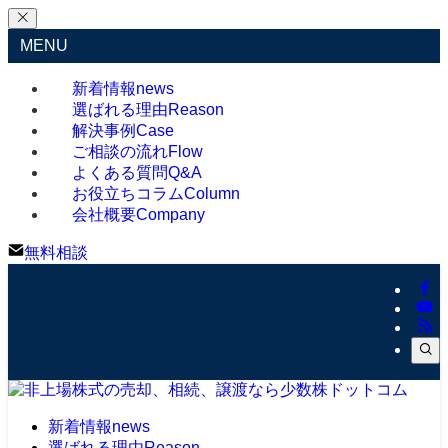
MENU
新着情報
news
選ばれる理由
Reason
解決事例
Case
ご相談の流れ
Flow
よくある質問
Q&A
お役立ちコラム
Column
会社概要
Company
無料相談
新着情報
news
選ばれる理由
Reason