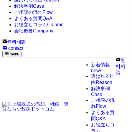
解決事例
Case
ご相談の流れ
Flow
よくある質問
Q&A
お役立ちコラム
Column
会社概要
Company
無料相談
contact
menu
無
新着情報
料相
news
談
選ばれる理
由
Reason
解決事例
Case
ご相談の流
れ
Flow
よくある質
問
Q&A
お役立ちコ
ラム