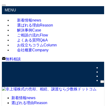
MENU
新着情報
news
選ばれる理由
Reason
解決事例
Case
ご相談の流れ
Flow
よくある質問
Q&A
お役立ちコラム
Column
会社概要
Company
無料相談
新着情報
news
選ばれる理由
Reason