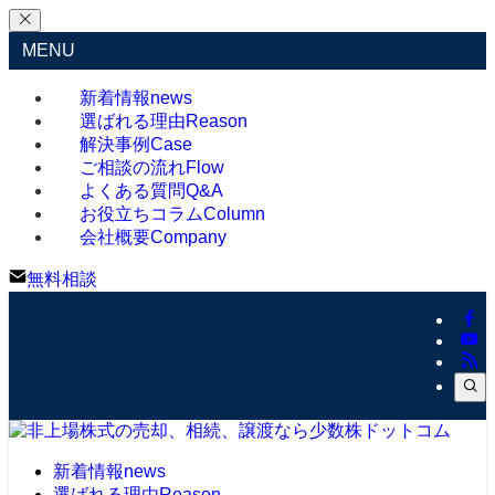
MENU
新着情報
news
選ばれる理由
Reason
解決事例
Case
ご相談の流れ
Flow
よくある質問
Q&A
お役立ちコラム
Column
会社概要
Company
無料相談
新着情報
news
選ばれる理由
Reason